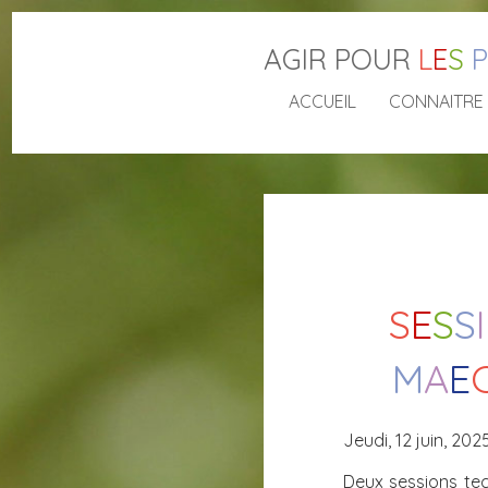
AGIR POUR
L
E
S
P
ACCUEIL
CONNAITRE
S
E
S
S
I
M
A
E
Jeudi, 12 juin, 202
Deux sessions tec