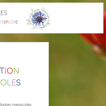
ÉES
E
S
S
I
F
L
O
R
E
T
I
O
N
C
O
L
E
S
plantes messicoles