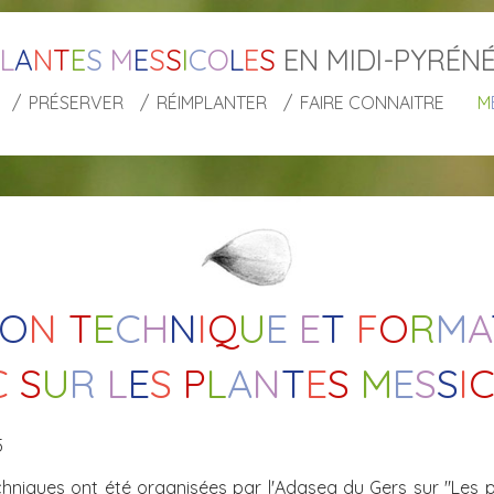
L
A
N
T
E
S
M
E
S
S
I
C
O
L
E
S
EN MIDI-PYRÉN
PRÉSERVER
RÉIMPLANTER
FAIRE CONNAITRE
M
O
N
T
E
C
H
N
I
Q
U
E
E
T
F
O
R
M
A
C
S
U
R
L
E
S
P
L
A
N
T
E
S
M
E
S
S
I
5
hniques ont été organisées par l'Adasea du Gers sur "Les 