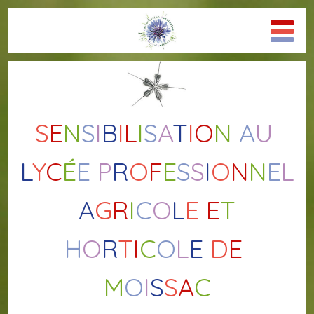
S
E
N
S
I
B
I
L
I
S
A
T
I
O
N
A
U
L
Y
C
É
E
P
R
O
F
E
S
S
I
O
N
N
E
L
A
G
R
I
C
O
L
E
E
T
H
O
R
T
I
C
O
L
E
D
E
M
O
I
S
S
A
C