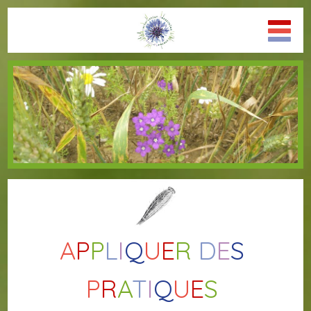
A
P
P
L
I
Q
U
E
R
D
E
S
P
R
A
T
I
Q
U
E
S