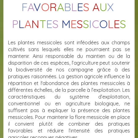
F
A
V
O
R
A
B
L
E
S
A
U
X
P
L
A
N
T
E
S
M
E
S
S
I
C
O
L
E
S
Les plantes messicoles sont inféodées aux champs
cultivés sans lesquels elles ne pourraient pas se
maintenir. Ainsi responsable du maintien ou de la
disparition de ces espèces, l’agriculture peut soutenir
la biodiversité de nos campagne grâce à des
pratiques raisonnées. La gestion agricole influence la
répartition et l'abondance des plantes messicoles à
différentes échelles, de la parcelle à l’exploitation. Les
caractéristiques du système d’exploitation,
conventionnel ou en agriculture biologique, ne
suffisent pas à expliquer la présence des plantes
messicoles. Pour maintenir la flore messicole en place
il convient plutôt de combiner des pratiques
favorables et réduire l’intensité des pratiques
agricoles reconnues négatives.